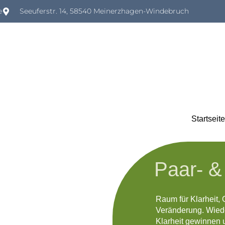
e
Seeuferstr. 14, 58540 Meinerzhagen-Windebruch
Startseite
Paar- &
Raum für Klarheit, 
Veränderung. Wiede
Klarheit gewinnen